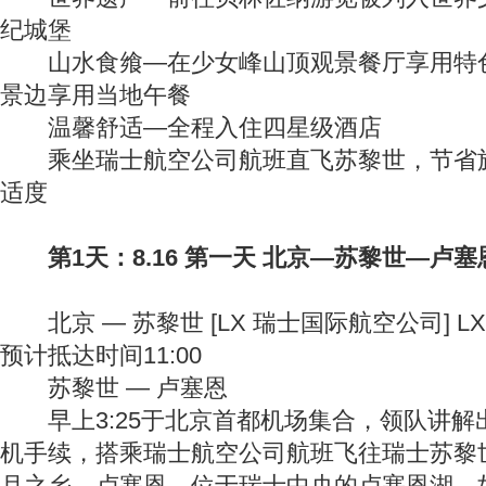
纪城堡
山水食飨—在少女峰山顶观景餐厅享用特色
景边享用当地午餐
温馨舒适—全程入住四星级酒店
乘坐瑞士航空公司航班直飞苏黎世，节省旅
适度
第1天：8.16 第一天 北京—苏黎世—卢塞
北京 — 苏黎世 [LX 瑞士国际航空公司] LX19
预计抵达时间11:00
苏黎世 — 卢塞恩
早上3:25于北京首都机场集合，领队讲解
机手续，搭乘瑞士航空公司航班飞往瑞士苏黎
月之乡－卢塞恩。位于瑞士中央的卢塞恩湖，