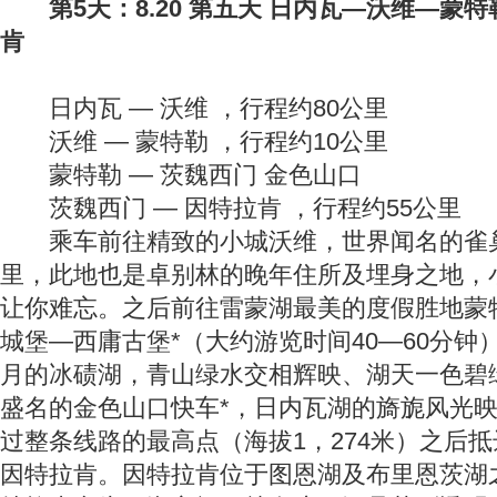
第5天：8.20 第五天 日内瓦—沃维—蒙
肯
日内瓦 — 沃维 ，行程约80公里
沃维 — 蒙特勒 ，行程约10公里
蒙特勒 — 茨魏西门 金色山口
茨魏西门 — 因特拉肯 ，行程约55公里
乘车前往精致的小城沃维，世界闻名的雀
里，此地也是卓别林的晚年住所及埋身之地，
让你难忘。之后前往雷蒙湖最美的度假胜地蒙
城堡—西庸古堡*（大约游览时间40—60分
月的冰碛湖，青山绿水交相辉映、湖天一色碧
盛名的金色山口快车*，日内瓦湖的旖旎风光
过整条线路的最高点（海拔1，274米）之后
因特拉肯。因特拉肯位于图恩湖及布里恩茨湖