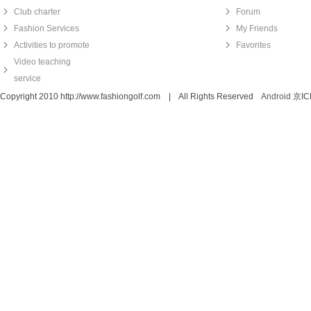
Club charter
Forum
Fashion Services
My Friends
Activities to promote
Favorites
Video teaching
service
Copyright 2010 http://www.fashiongolf.com | All Rights Reserved
Android
京IC