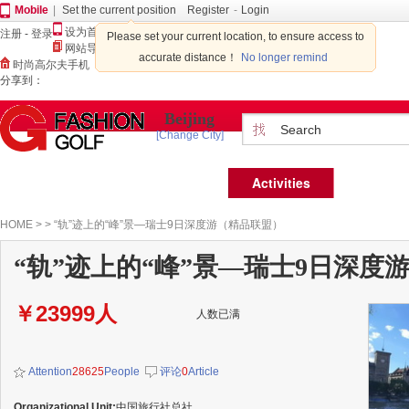
Mobile
|
Set the current position
Register
-
Login
设为首页
注册
-
登录
Please set your current location, to ensure access to
网站导航
accurate distance！
No longer remind
时尚高尔夫手机
分享到：
Beijing
[Change City]
Partner
Home
Activities
Team
HOME
>
>
“轨”迹上的“峰”景—瑞士9日深度游（精品联盟）
“轨”迹上的“峰”景—瑞士9日深度
23999
人
￥
人数已满
Attention
28625
People
评论
0
Article
Organizational Unit:
中国旅行社总社