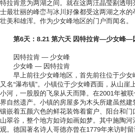
特拉肯意为两湖之间。就在这两汪晶莹剔透明
士最壮丽的峰峦与冰川好像都受这两湖之水的
壮美和雄浑。作为少女峰地区的门户而闻名。
第6天：8.21 第六天 因特拉肯—少女峰—
因特拉肯 — 少女峰
少女峰 — 因特拉肯
早上前往少女峰地区，首先前往位于少女峰
又名“瀑布镇”。小镇位于少女峰西面，从山崖
小河，一股股的飞泉从天而降。在2001年被
界自然遗产。小镇的房屋多为木头所建虽然建
镶嵌着五颜六色的鲜花装饰着窗户、阳台和门
山翠谷，整个地方如诗如画如梦。其中施陶河
观。德国著名诗人哥德亦曾在1779年来访时