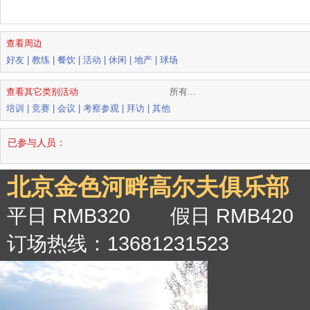
查看周边
好友
|
教练
|
餐饮
|
活动
|
休闲
|
地产
|
球场
查看其它类别活动
所有...
培训
|
竞赛
|
会议
|
考察参观
|
拜访
|
其他
已参与人员：
北京金色河畔高尔夫俱乐部
平日 RMB320 假日 RMB420
订场热线：13681231523