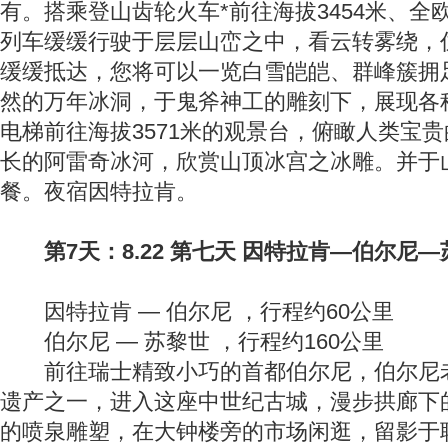
有。搭乘登山齿轮火车*前往海拔3454米、
列车缓缓行驶于层层山峦之中，看云转雾绕，
缓缓抵达，您将可以一览白雪皑皑、群峰簇拥
然的万年冰洞，于鬼斧神工的雕刻下，展现各
电梯前往海拔3571米的观景台，俯瞰人类宝
长的阿雷奇冰河，欣赏山顶冰宫之冰雕。并于
餐。夜宿因特拉肯。
第7天：8.22 第七天 因特拉肯—伯尔尼—
因特拉肯 — 伯尔尼 ，行程约60公里
伯尔尼 — 苏黎世 ，行程约160公里
前往瑞士精致小巧的首都伯尔尼，伯尔尼老
遗产之一，进入这座中世纪古城，漫步拱廊下
的喷泉雕塑，在大钟楼旁的市场闲逛，留影于