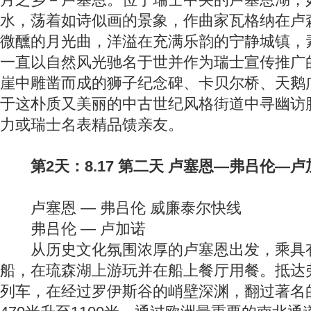
水，荡着如诗似画的景象，作曲家瓦格纳在卢
微醺的月光曲，洋溢在充满乐韵的宁静城镇，素
一直以自然风光驰名于世并作为瑞士宣传推广
崖中雕凿而成的狮子纪念碑、卡贝尔桥、天鹅
于这朴质又美丽的中古世纪风格街道中寻幽访
力或瑞士名表精品馈亲友。
第2天：8.17 第二天 卢塞恩—弗吕伦—卢
卢塞恩 — 弗吕伦 威廉泰尔快线
弗吕伦 — 卢加诺
从历史文化氛围浓厚的卢塞恩出发，乘具
船，在琉森湖上游玩并在船上餐厅用餐。抵达
列车，在经过罗伊斯谷的峭壁深渊，翻过著名