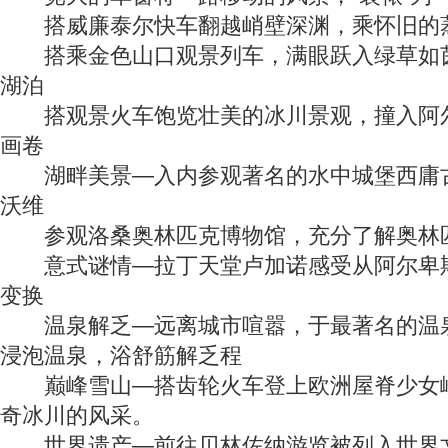
搭威廉泰尔快车翻越峭壁深渊，乘怀旧的蒸
搭乘金色山口观景列车，满眼跃入绿草如茵
湖泊
搭观景火车饱览壮美的冰川景观，撞入阿尔
画卷
湖畔美景—入内参观著名的水中城堡西庸古
沃维
参观洛桑奥林匹克博物馆，充分了解奥林
意式谜情—拉丁天堂卢加诺感受从阿尔卑斯
变换
温泉解乏—远离城市喧嚣，于最著名的温泉
浸泡温泉，浴舒筋解乏程
巅峰雪山—搭齿轮火车登上欧洲屋脊少女峰
奇冰川的风采。
世界遗产—前往贝林佐纳游览被列入世界文