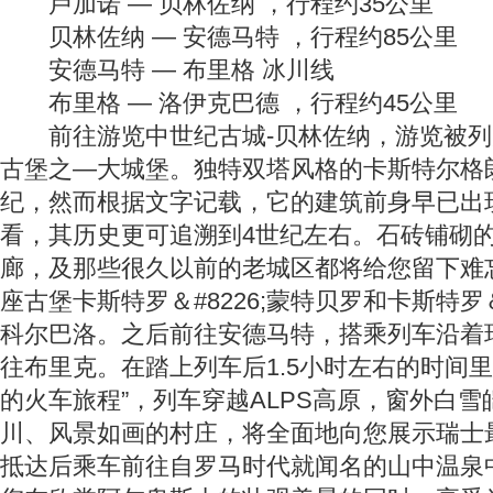
卢加诺 — 贝林佐纳 ，行程约35公里
贝林佐纳 — 安德马特 ，行程约85公里
安德马特 — 布里格 冰川线
布里格 — 洛伊克巴德 ，行程约45公里
前往游览中世纪古城-贝林佐纳，游览被列
古堡之—大城堡。独特双塔风格的卡斯特尔格
纪，然而根据文字记载，它的建筑前身早已出
看，其历史更可追溯到4世纪左右。石砖铺砌
廊，及那些很久以前的老城区都将给您留下难
座古堡卡斯特罗＆#8226;蒙特贝罗和卡斯特罗＆#8
科尔巴洛。之后前往安德马特，搭乘列车沿着
往布里克。在踏上列车后1.5小时左右的时间
的火车旅程”，列车穿越ALPS高原，窗外白
川、风景如画的村庄，将全面地向您展示瑞士
抵达后乘车前往自罗马时代就闻名的山中温泉