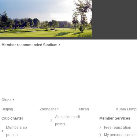
Member recommended Stadium：
Cities：
Beijing
Zhongshan
Jun'an
Kuala Lump
Almost demerit
Club charter
Member Services
points
Membership
Free registration
process
My personal center